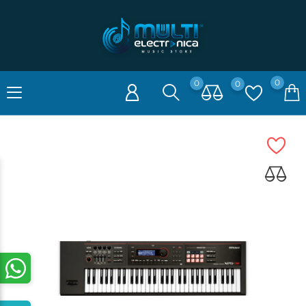
0
0
0