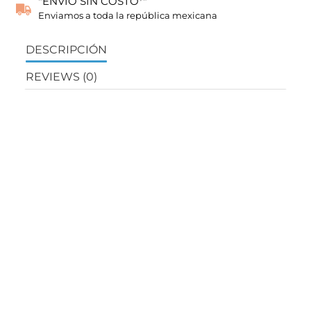
"ENVÍO SIN COSTO*"
Enviamos a toda la república mexicana
DESCRIPCIÓN
REVIEWS (0)
Teclado móvil ara el desempeño de loa interpretación
con sonidos profesionales, características realzadas y
operación alimentada por baterías.
Incluye todos los sonidos del popular XPS-10 y JUNO-
Di, mas sonidos actualizados de pianos acústicos y
eléctricos, así como sonidos regionales adicionales.
Bahía de expansión Wave, habilita que el usuario
puede descargar nuevas formas de onda de sonidos
que están disponibles gratuitamente desde el sitio
web Roland Axial
Función Sample import con el doble de la capacidad
de memoria de XSP-10
Gran pantalla grafica y perillas/deslizables a la mano