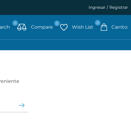
Ingresar / Registrar
0
0
0
arch
Compare
Wish List
Carrito:
veniente