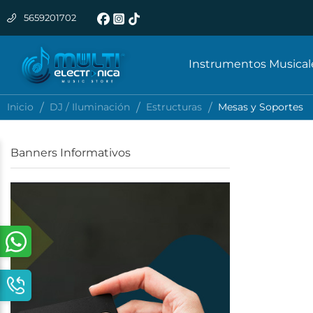
5659201702
Instrumentos Musica
Inicio
DJ / Iluminación
Estructuras
Mesas y Soportes
Banners Informativos