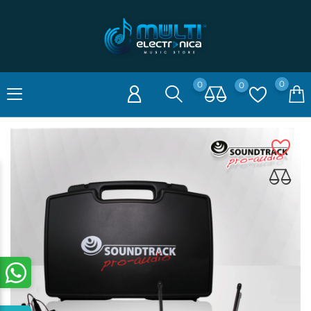
0
0
0