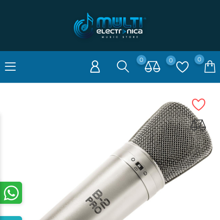
0
0
0